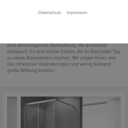
GmbH Heizung & Sanitär
Datenschutz
Impressum
Mit gezielten Akzenten rundum wohler fühlen
Ein variabler Duschstrahl, der wohltuend massiert.
Moderne Armaturen, die dem Auge schmeicheln. Oder
eine stimmungsvolle Beleuchtung, die wunderbar
entspannt. Es sind solche Details, die Ihr Bad jeden Tag
zu etwas Besonderem machen. Wir zeigen Ihnen, wie
Sie mit kleinen Veränderungen und wenig Aufwand
große Wirkung erzielen.