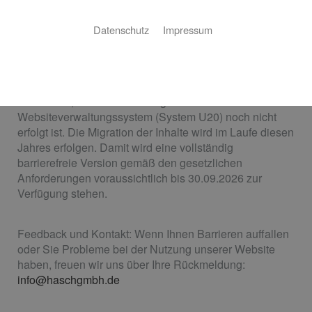
Diese Erklärung zur Barrierefreiheit gilt
für: https://haschgmbh.de
Datenschutz
Impressum
Stand der Vereinbarkeit mit den Anforderungen:
Die Website ist nach aktuellem Stand nicht vollständig
barrierefrei, da die Umstellung auf ein barrierefreies
Websiteverwaltungssystem (System U20) noch nicht
erfolgt ist. Die Migration der Inhalte wird im Laufe diesen
Jahres erfolgen. Damit wird eine vollständig
barrierefreie Version gemäß den gesetzlichen
Anforderungen voraussichtlich bis 30.09.2026 zur
Verfügung stehen.
Feedback und Kontakt: Wenn Ihnen Barrieren auffallen
oder Sie Probleme bei der Nutzung unserer Website
haben, freuen wir uns über Ihre Rückmeldung:
info@haschgmbh.de