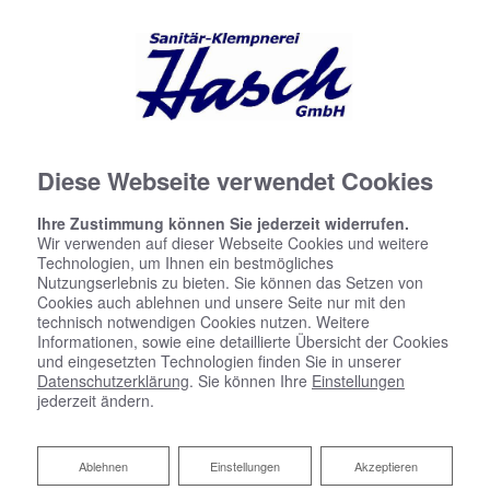
Diese Webseite verwendet Cookies
Ihre Zustimmung können Sie jederzeit widerrufen.
Wir verwenden auf dieser Webseite Cookies und weitere
Technologien, um Ihnen ein bestmögliches
Nutzungserlebnis zu bieten. Sie können das Setzen von
Cookies auch ablehnen und unsere Seite nur mit den
Barrierefreiheitserklärung
technisch notwendigen Cookies nutzen. Weitere
Informationen, sowie eine detaillierte Übersicht der Cookies
Hasch GmbH Heizung & Sanitär bemüht sich, ihre
und eingesetzten Technologien finden Sie in unserer
Datenschutzerklärung
. Sie können Ihre
Einstellungen
Website im Einklang mit dem
jederzeit ändern.
Barrierefreiheitsstärkungsgesetz (BFSG) sowie der EU-
Norm EN 301 549 barrierefrei zugänglich zu machen.
Ablehnen
Ablehnen
Einstellungen
Akzeptieren